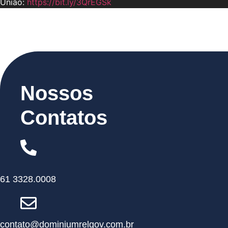
União:
https://bit.ly/3QrEGSk
Nossos
Contatos
61 3328.0008
contato@dominiumrelgov.com.br