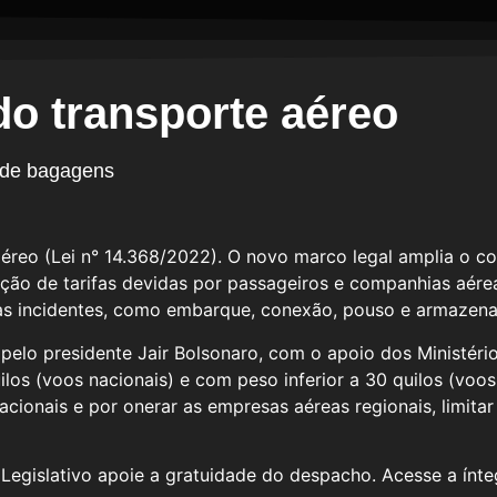
do transporte aéreo
 de bagagens
 aéreo (Lei n° 14.368/2022). O novo marco legal amplia o c
nção de tarifas devidas por passageiros e companhias aérea
arifas incidentes, como embarque, conexão, pouso e armazen
elo presidente Jair Bolsonaro, com o apoio dos Ministéri
los (voos nacionais) e com peso inferior a 30 quilos (voo
cionais e por onerar as empresas aéreas regionais, limit
egislativo apoie a gratuidade do despacho. Acesse a íntegr