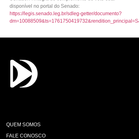
disponível no portal do Senado:
https://legis.senado.leg.br/sdleg-getter/documento?
dm=10088509&ts=1761750419732&rendition_principal=S&d
QUEM SOMOS
FALE CONOSCO