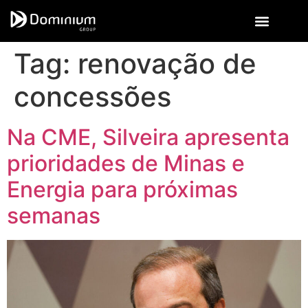
Tag:
renovação de
concessões
Na CME, Silveira apresenta
prioridades de Minas e
Energia para próximas
semanas