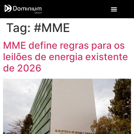
Tag:
#MME
MME define regras para os
leilões de energia existente
de 2026